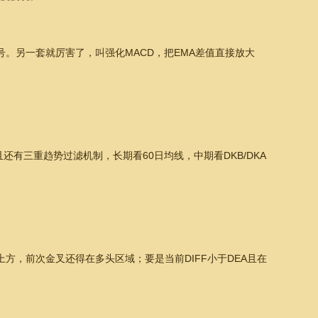
信号。另一套就厉害了，叫强化MACD，把EMA差值直接放大
还有三重趋势过滤机制，长期看60日均线，中期看DKB/DKA
上方，前次金叉还得在多头区域；要是当前DIFF小于DEA且在